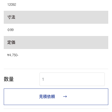
12092
寸法
Φ99
定価
¥4,750-
数量